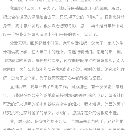
我单纯地认为，儿子大了，就应该使劲挥动自己的翅膀。所以，
创新成
把您含在话里的深爱给舍去了，只记得了您的“唠叨”。直到您背转
专利技
身去，我才忽然发现，很久没看您的背影，您 再不是当年那个可
以一手把我架在厚实肩膀上的山一般的男人，您老了。
父爱无疆。回想起我小时候，家里生活拮据，您为了一家人的生
企业新
计和供我上学，在大年三十的晚上，背起行囊出门。您走的那一刻，
我望着您的背影，嗔怪您的决绝，还在向眼圈发红的妈妈抱怨，别人
家团圆，为什么您就不能陪在我和妈妈身边。那时的我，终究没能理
党务公
解，您为了这个家，为了我而深藏于心中的珍爱与坚强。
直到后来，我毕业去了外地工作，因为加班，有一次没能回家过
党风廉
年，当我站在办公室的落地窗前接到您和妈妈打来的电话，望着触目
工会之
可及的灯火通明的街市和绽放在空中的烟火，我才知道，外面的繁华
终究抵不过家对游子的意义，才明白，您孤身在外的惆怅与牵挂。
共青团
爸，对不起。我悔恨的抬不起头。当您满是老茧的手，轻轻的拍