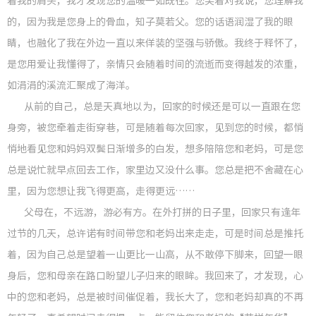
着我的肩头，我才发现您的温暖一如既往。您笑着对我说，您理解我
的，因为我是您身上的骨血，知子莫若父。您的话语润湿了我的眼
员工风
睛，也融化了我在外边一直以来佯装的坚强与骄傲。我终于释怀了，
媒体聚
是您用爱让我懂得了，亲情只会随着时间的流逝而变得越发的浓重，
如涓涓的溪流汇聚成了海洋。
从前的自己，总是天真地以为，回家的时候还是可以一直跟在您
身旁，被您牵着走街穿巷，可是随着每次回家，见到您的时候，都悄
悄地看见您和妈妈双鬓日渐增多的白发，想多陪陪您和老妈，可是您
总是说忙就早点回去工作，家里边又没什么事。您总是把不舍藏在心
里，因为您想让我飞得更高，走得更远……
父母在，不远游，游必有方。在外打拼的日子里，回家只有逢年
过节的几天，总许诺有时间带您和老妈出来走走，可是时间总是推托
着，因为自己总是望着一山更比一山高，从不敢停下脚来，回望一眼
身后，您和母亲在路口盼望儿子归来的眼眸。我回来了，才发现，心
中的您和老妈，总是被时间催促着，我长大了，您和老妈却真的不再