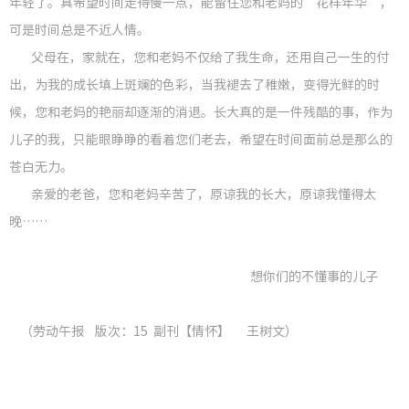
年轻了。真希望时间走得慢一点，能留住您和老妈的“花样年华”，
可是时间总是不近人情。
父母在，家就在，您和老妈不仅给了我生命，还用自己一生的付
出，为我的成长填上斑斓的色彩，当我褪去了稚嫩，变得光鲜的时
候，您和老妈的艳丽却逐渐的消退。长大真的是一件残酷的事，作为
儿子的我，只能眼睁睁的看着您们老去，希望在时间面前总是那么的
苍白无力。
亲爱的老爸，您和老妈辛苦了，原谅我的长大，原谅我懂得太
晚……
想你们的不懂事的儿子
（劳动午报 版次：15 副刊【情怀】 王树文）