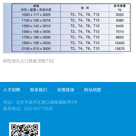
创新成
专利技
企业新
刚性接头企口铁路顶管TXQ
党务公
人才招聘
联系我们
友情链接
网站地图
党风廉
地址：北京市昌平区南口镇南雁路甲2号
工会之
联系电话：010-69777836
共青团