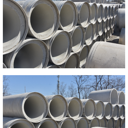
创新成
专利技
企业新
党务公
党风廉
工会之
共青团